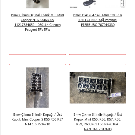
Bmw Çıkma Orjinal Krank Mili Mini
Bmw 11417647376 Mini COOPER
Cooper N16 53466005
R56 LCI N18 Yağ Pompası
11217534659 - 0501L4 Cıtroen
PIERBURG 707919330
Peugeot 5Fs 5Fw
Bmw Çıkma Silindir Kapağı / Üst
Bmw Çıkma Silindir Kapağı / Üst
Kapak Mını Cooper S R55 R56 R57
Kapak Mini R55, R56, R57, R58,
N14 1.6 7534710
R59, R60, R61 F56 N47C16A,
N47C16K 7812608