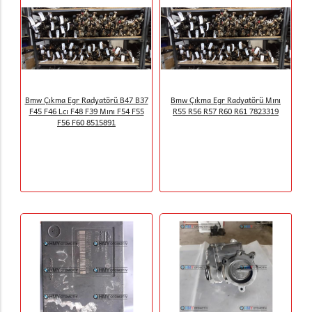
Bmw Çıkma Egr Radyatörü B47 B37
Bmw Çıkma Egr Radyatörü Mını
F45 F46 Lcı F48 F39 Mını F54 F55
R55 R56 R57 R60 R61 7823319
F56 F60 8515891