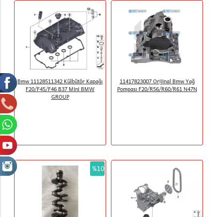
Bmw 11128511342 Külbütör Kapağı
11417823007 Orijinal Bmw Yağ
F20/F45/F46 B37 Mini BMW
Pompası F20/R56/R60/R61 N47N
GROUP
%10