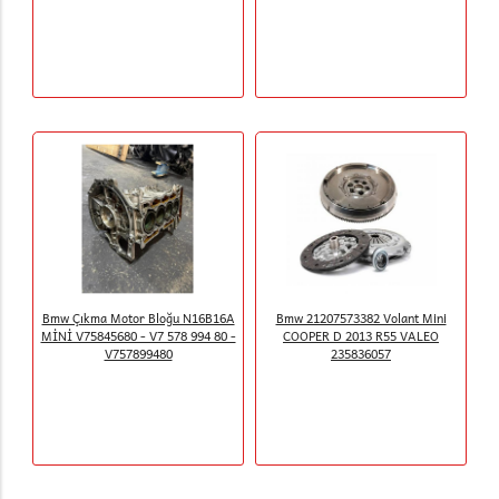
Bmw Çıkma Motor Bloğu N16B16A
Bmw 21207573382 Volant Mini
MİNİ V75845680 - V7 578 994 80 -
COOPER D 2013 R55 VALEO
V757899480
235836057