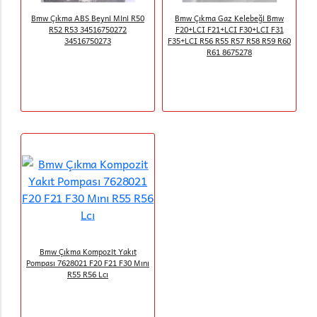
Bmw Çıkma ABS Beyni Mini R50
Bmw Çıkma Gaz Kelebeği Bmw
R52 R53 34516750272
F20+LCI F21+LCI F30+LCI F31
34516750273
F35+LCI R56 R55 R57 R58 R59 R60
R61 8675278
Bmw Çıkma Kompozit Yakıt
Pompası 7628021 F20 F21 F30 Mını
R55 R56 Lcı