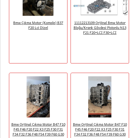
Bmw Çıkma Motor (Komple) B37
11112213109 Orijinal Bmw Motor
F20 Lci Dizel
Bloğu/Krank Gövdesi Pistonlu N13
F21 F20+LCI F30+LCI
Bmw Orijinal Çıkma Motor B47 F10
Bmw Orijinal Çıkma Motor B47 F10
F45 F46 F20 F22 X3 F25 F30 F31
F45 F46 F20 F22 X3 F25 F30 F31
F34 F32 F36 F48 F54 F39 F60 G30
F34 F32 F36 F48 F54 F39 F60 G30