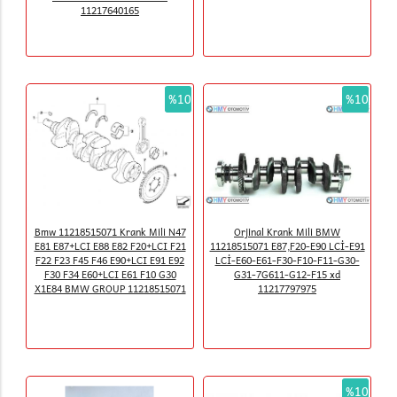
11217640165
%10
%10
Bmw 11218515071 Krank Mili N47
Orjinal Krank Mili BMW
E81 E87+LCI E88 E82 F20+LCI F21
11218515071 E87,F20-E90 LCİ-E91
F22 F23 F45 F46 E90+LCI E91 E92
LCİ-E60-E61-F30-F10-F11-G30-
F30 F34 E60+LCI E61 F10 G30
G31-7G611-G12-F15 xd
X1E84 BMW GROUP 11218515071
11217797975
%10