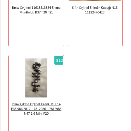
Bmw Orijinal 11618513854 Emme
Sıfır Orjinal Silindir Kapağı N13
Manifoldu B37 F20 F21
11122470428
%10
Bmw Çıkma Orjinal Krank Mili 14
E38 986 7812 - 7812986 - 7812985
N47 1.6 Mini F20