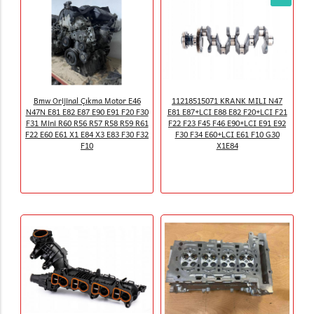
Bmw Orijinal Çıkma Motor E46
11218515071 KRANK MILI N47
N47N E81 E82 E87 E90 E91 F20 F30
E81 E87+LCI E88 E82 F20+LCI F21
F31 Mini R60 R56 R57 R58 R59 R61
F22 F23 F45 F46 E90+LCI E91 E92
F22 E60 E61 X1 E84 X3 E83 F30 F32
F30 F34 E60+LCI E61 F10 G30
F10
X1E84