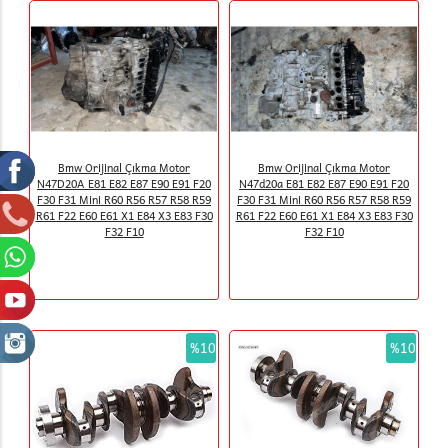
Bmw Orijinal Çıkma Motor
Bmw Orijinal Çıkma Motor
N47D20A E81 E82 E87 E90 E91 F20
N47d20a E81 E82 E87 E90 E91 F20
F30 F31 Mini R60 R56 R57 R58 R59
F30 F31 Mini R60 R56 R57 R58 R59
R61 F22 E60 E61 X1 E84 X3 E83 F30
R61 F22 E60 E61 X1 E84 X3 E83 F30
F32 F10
F32 F10
%10
%10