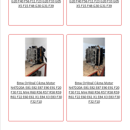
G20 F40 F56 F11 F23 G20 F33 G05
G20 F40 F56 F11 F23 G20 F33 G05
X5 F15 F48 G30 G31 F39
X5 F15 F48 G30 G31 F39
Bmw Orijinal Çıkma Motor
Bmw Orijinal Çıkma Motor
N47D20A E81 E82 E87 E90 E91 F20
N47D20A E81 E82 E87 E90 E91 F20
F30 F31 Mini R60 R56 R57 R58 R59
F30 F31 Mini R60 R56 R57 R58 R59
R61 F22 E60 E61 X1 E84 X3 E83 F30
R61 F22 E60 E61 X1 E84 X3 E83 F30
F32 F10
F32 F10