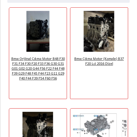
Bmw Orijinal Çıkma Motor B48 F30
Bmw Çıkma Motor (Komple) B37
F31 F34 F30 F20 F33 F36 G30 G31
F20 Lci 2016 Dizel
G01 G02 G20 G44 F56 F22 F44 F48
F39 G29 F48 F45 F44 F23 G11 G29
F40 F44 F39 F54 F60 F56