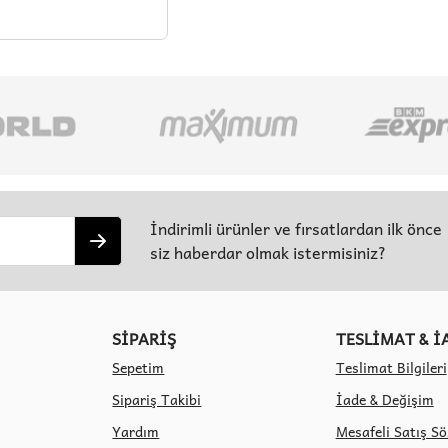
İndirimli ürünler ve fırsatlardan ilk önce
siz haberdar olmak istermisiniz?
SİPARİŞ
TESLİMAT & İ
Sepetim
Teslimat Bilgileri
Sipariş Takibi
İade & Değişim
Yardım
Mesafeli Satış S