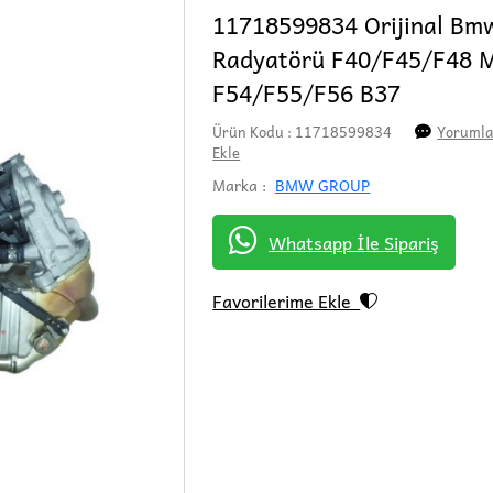
11718599834 Orijinal Bm
Radyatörü F40/F45/F48 
F54/F55/F56 B37
Ürün Kodu : 11718599834
Yorumla
Ekle
Marka :
BMW GROUP
Whatsapp İle Sipariş
Favorilerime Ekle