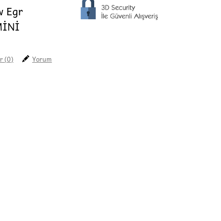
w Egr
MİNİ
r (0)
Yorum