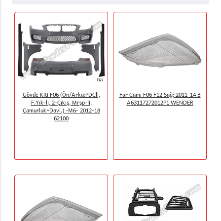
Gövde Kiti F06 (Ön/Arka:PDCli,
Far Camı F06 F12 Sağ; 2011-14 B
F.Yık-lı, 2-Çıkış, Mrşp-li,
A63117272012P1 WENDER
Çamurluk+Davl.) -M6- 2012-18
62100