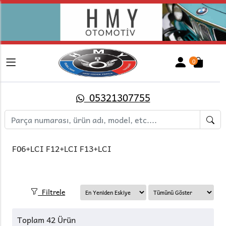
0
05321307755
F06+LCI F12+LCI F13+LCI
Filtrele
Toplam 42 Ürün