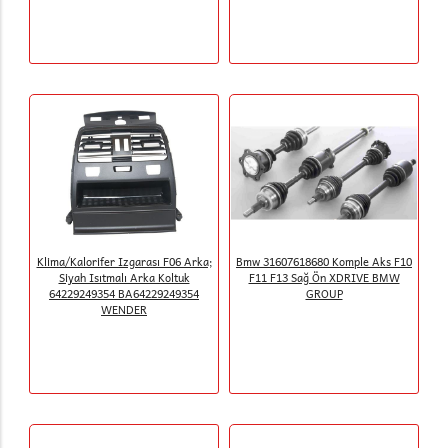
Klima/Kalorifer Izgarası F06 Arka;
Bmw 31607618680 Komple Aks F10
Siyah Isıtmalı Arka Koltuk
F11 F13 Sağ Ön XDRIVE BMW
64229249354 BA64229249354
GROUP
WENDER