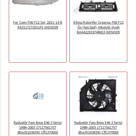
Far Camı F06 F12 Sol; 2011-14 B
Klima/Kalorifer Izgarası F06 F12
A63117272011P1 WENDER
Ön (Set:3ad); Nikelajlı Siyah
BA64229197486S3 WENDER
Radyatör Fanı Bmw E46 3 Serisi
Radyatör Fanı Bmw E46 3 Serisi
1998-2003 17117561757
1998-2003 17117561757
8Ew351038391,Cff137000S
8Ew351038391,Cff137000S