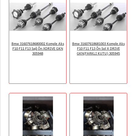
Bmw 31607618680002 Komple Aks
Bmw 31607618681003 Komple Aks
F10 F11 F13 Sağ Ön XDRIVE GKN
F10 F11 F13 Ön Sol X DRIVE
305948
GKN(FARKLI KUTU) 305945