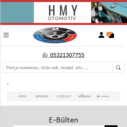
0
05321307755
-
E-Bülten