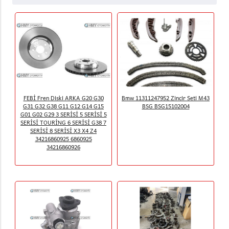
FEBİ Fren Diski ARKA G20 G30
Bmw 11311247952 Zincir Seti M43
G31 G32 G38 G11 G12 G14 G15
BSG BSG15102004
G01 G02 G29 3 SERİSİ 5 SERİSİ 5
SERİSİ TOURİNG 6 SERİSİ G38 7
SERİSİ 8 SERİSİ X3 X4 Z4
34216860925 6860925
34216860926