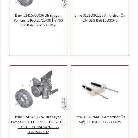
Bmw 32416760036 Direksiyon
Bmw 31321092283 Amortisör Ön
Pompası E46 3.20/25/30 İ 6 760
E34 BSG BSG15300045
036 BSG BSG15355014
Bmw 32416867534 Direksiyon
Bmw 31326764457 Amortisör Ön
Pompası E90 LCİ-E91 LCİ-E92 LCİ-
Sağ E60 BSG BSG15300025
E93 LCİ-X1 E84 N47N BSG
BSG15355017