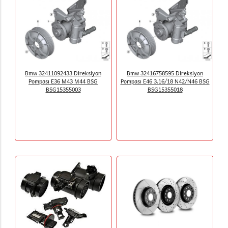
Bmw 32411092433 Direksiyon
Bmw 32416758595 Direksiyon
Pompası E36 M43 M44 BSG
Pompası E46 3.16/18 N42/N46 BSG
BSG15355003
BSG15355018