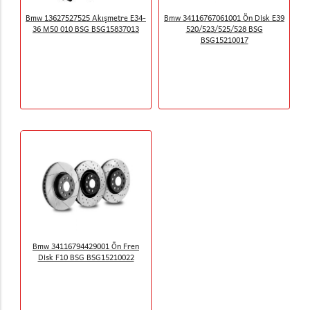
Bmw 13627527525 Akışmetre E34-
Bmw 34116767061001 Ön Disk E39
36 M50 010 BSG BSG15837013
520/523/525/528 BSG
BSG15210017
Bmw 34116794429001 Ön Fren
Disk F10 BSG BSG15210022