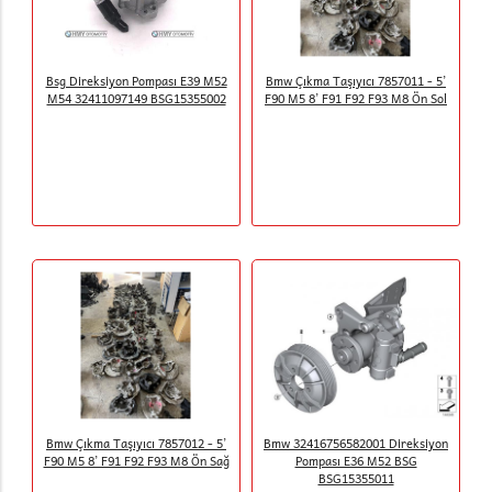
Bsg Direksiyon Pompası E39 M52
Bmw Çıkma Taşıyıcı 7857011 - 5’
M54 32411097149 BSG15355002
F90 M5 8’ F91 F92 F93 M8 Ön Sol
Bmw Çıkma Taşıyıcı 7857012 - 5’
Bmw 32416756582001 Direksiyon
F90 M5 8’ F91 F92 F93 M8 Ön Sağ
Pompası E36 M52 BSG
BSG15355011