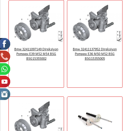
Bmw 32411097149 Direksiyon
Bmw 32411137952 Direksiyon
Pompası E39 M52 M54 BSG
Pompası E36 M50 M52 BSG
BSG15355002
BSG15355005