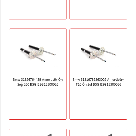
Bmw 31326764458 Amortisör Ön
Bmw 31316789363002 Amortisör-
Sağ E60 BSG BSG15300026
F10 Ön Sol BSG BSG15300036