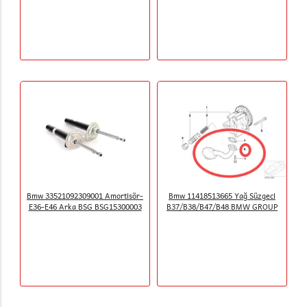
Bmw 33521092309001 Amortisör-
Bmw 11418513665 Yağ Süzgeci
E36-E46 Arka BSG BSG15300003
B37/B38/B47/B48 BMW GROUP