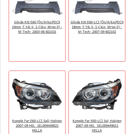
Gövde Kiti E60 (Ön/Arka:PDCli
Gövde Kiti E60-LCI (Ön/Arka:PDCli
24mm, F.Yık-lı, 1-Çıkış, Mrşp-li) -
18mm, F.Yık-lı, 1-Çıkış, Mrşp-li) -
M-Tech- 2003-06 602101
M-Tech- 2007-09 602102
Komple Far E60-LCI Sağ; Halojen
Komple Far E60-LCI Sol; Halojen
2007-09 HEL_1EL009449021
2007-09 HEL_1EL009449011
HELLA
HELLA