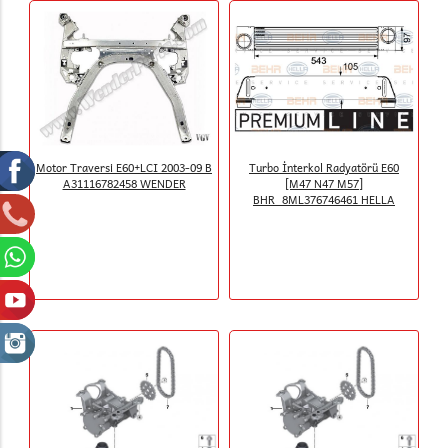
Motor Traversi E60+LCI 2003-09 B
Turbo İnterkol Radyatörü E60
A31116782458 WENDER
[M47 N47 M57]
BHR_8ML376746461 HELLA