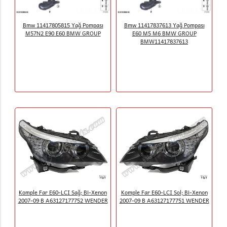
Bmw 11417805815 Yağ Pompası
Bmw 11417837613 Yağ Pompası
M57N2 E90 E60 BMW GROUP
E60 M5 M6 BMW GROUP
BMW11417837613
Komple Far E60-LCI Sağ; Bi-Xenon
Komple Far E60-LCI Sol; Bi-Xenon
2007-09 B A63127177752 WENDER
2007-09 B A63127177751 WENDER