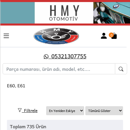
0
05321307755
E60, E61
Filtrele
Toplam 735 Ürün