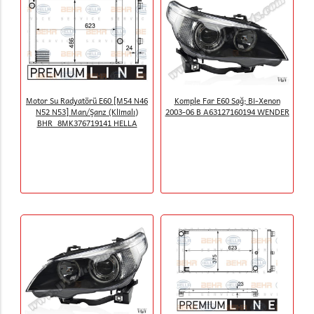
Motor Su Radyatörü E60 [M54 N46
Komple Far E60 Sağ; Bi-Xenon
N52 N53] Man/Şanz (Klimalı)
2003-06 B A63127160194 WENDER
BHR_8MK376719141 HELLA