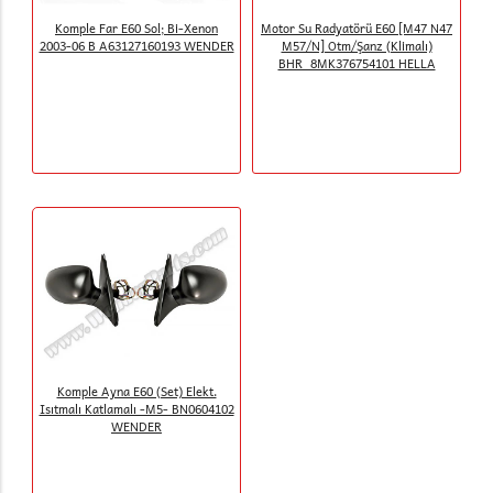
Komple Far E60 Sol; Bi-Xenon
Motor Su Radyatörü E60 [M47 N47
2003-06 B A63127160193 WENDER
M57/N] Otm/Şanz (Klimalı)
BHR_8MK376754101 HELLA
Komple Ayna E60 (Set) Elekt.
Isıtmalı Katlamalı -M5- BN0604102
WENDER