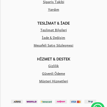
Sipariş Takibi
Yardım
TESLİMAT & İADE
Teslimat Bilgileri
İade & Değişim
Mesafeli Satış Sözleşmesi
HİZMET & DESTEK
Gizlilik
Güvenli Ödeme
Müşteri Hizmetleri