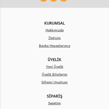
KURUMSAL
Hakkımızda
İletişim
Banka Hesaplarımız
ÜYELİK
Yeni Üyelik
Üyelik Bilgilerim
Şifremi Unuttum
SİPARİŞ
Sepetim