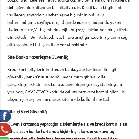
dahi güvenle kullanılan bir niteliktedir. Kredi kartı bilgilerinin
verileceği sayfada bu haberleşme biçiminin bulunup
bulunmadığını, sayfaya erişildiğinde adres çubuğunda yazan
ifadenin http://.. biçiminde değil, https://.. biçiminde oluşu ifade
etmektedir. Bu nitelikteki sayfalara eriştiğinizde tarayıcının sağ
alt köşesinde kilit işareti de yer almaktadır.
Site-Banka Haberleşme Güvenliği
Kredi kartı bilgilerinin siteden bankaya aktarılması ile ilgili
güvenlik, banka'nın sunduğu maksimum güvenlik ile
gerçekleşmektedir. Sözkonusu güvenliğin çok sayıda bileşenin
yanında, CVV2/CVC2 kodu da çalıntı kart veya kart bilgileri ile
alışverişe karşı önlem olarak sitemizde kullanılmaktadır.
Site içi Veri Güvenliği
Güvenli ortamda yapacağınız işlemlerde siz ve kredi kartını size
tahsis esen banka haricinde hiçbir kişi , kurum ve kuruluş
tarafından bilgilerinize ulaşamamaktadır.
Kredi kartı işlem