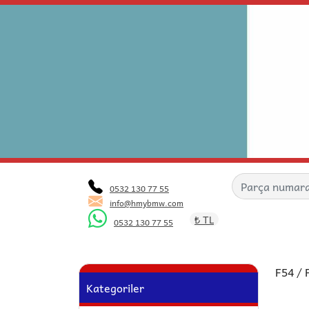
0532 130 77 55
info@hmybmw.com
₺ TL
0532 130 77 55
F54 / 
Kategoriler