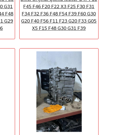
30 G31
F45 F46 F20 F22 X3 F25 F30 F31
44 F48
F34 F32 F36 F48 F54 F39 F60 G30
11 G29
G20 F40 F56 F11 F23 G20 F33 G05
56
X5 F15 F48 G30 G31 F39