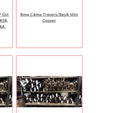
/ Üst
Bmw Çıkma Travers/Beşik Mini
 R58,
Cooper
16A,