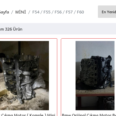
Sayfa
MİNİ
F54 / F55 / F56 / F57 / F60
am 326 Ürün
Çıkma Motor ( Komple ) Mini
Bmw Orijinal Çıkma Motor B