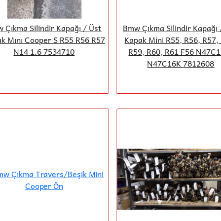
 Çıkma Silindir Kapağı / Üst
Bmw Çıkma Silindir Kapağı 
k Mını Cooper S R55 R56 R57
Kapak Mini R55, R56, R57,
N14 1.6 7534710
R59, R60, R61 F56 N47C
N47C16K 7812608