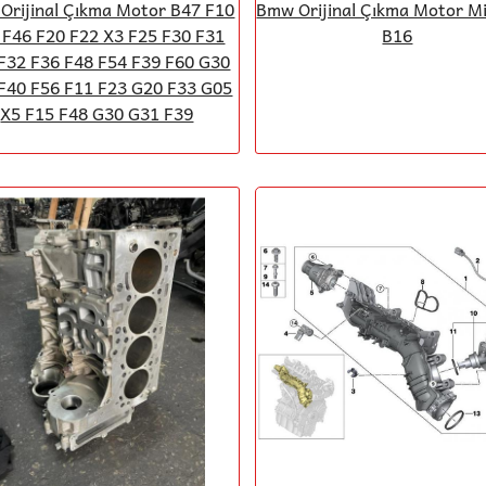
Orijinal Çıkma Motor B47 F10
Bmw Orijinal Çıkma Motor M
 F46 F20 F22 X3 F25 F30 F31
B16
F32 F36 F48 F54 F39 F60 G30
F40 F56 F11 F23 G20 F33 G05
X5 F15 F48 G30 G31 F39