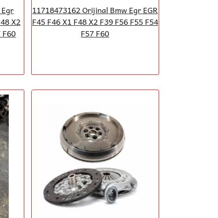
 Egr
11718473162 Orijinal Bmw Egr EGR
F48 X2
F45 F46 X1 F48 X2 F39 F56 F55 F54
 F60
F57 F60