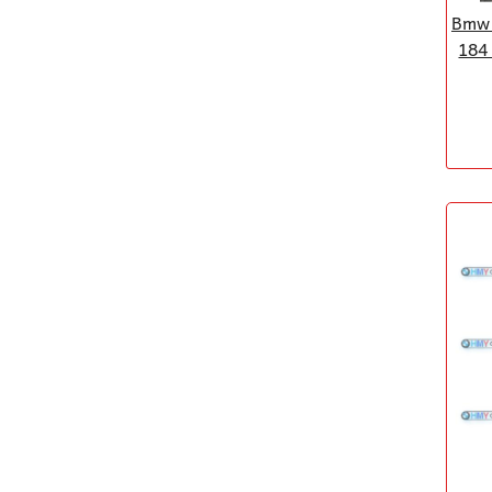
DEPO
Bmw 
184
KALE
KING
KYBURG
MAGNET MARELLI
NURAL
PEUGEOT
UNICORE
VEKA