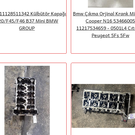
11128511342 Külbütör Kapağı
Bmw Çıkma Orjinal Krank Mil
20/F45/F46 B37 Mini BMW
Cooper N16 5346600
GROUP
11217534659 - 0501L4 Cıt
Peugeot 5Fs 5Fw