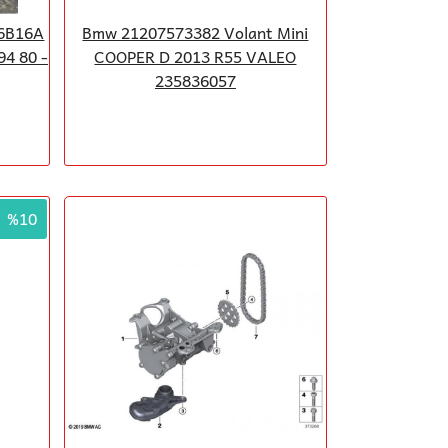
16B16A
Bmw 21207573382 Volant Mini
4 80 -
COOPER D 2013 R55 VALEO
235836057
%10