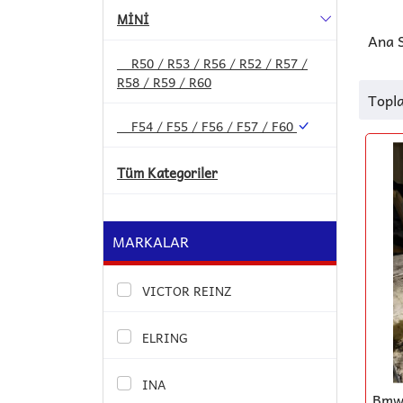
MİNİ
Ana 
R50 / R53 / R56 / R52 / R57 /
R58 / R59 / R60
Topl
F54 / F55 / F56 / F57 / F60
Tüm Kategoriler
MARKALAR
VICTOR REINZ
ELRING
INA
Bmw 