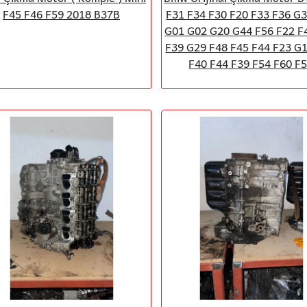
F45 F46 F59 2018 B37B
F31 F34 F30 F20 F33 F36 G
G01 G02 G20 G44 F56 F22 F
F39 G29 F48 F45 F44 F23 G
F40 F44 F39 F54 F60 F