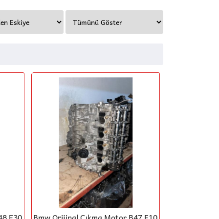
48 F30
Bmw Orijinal Çıkma Motor B47 F10