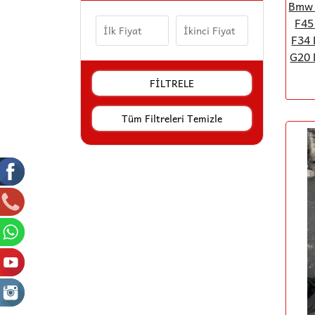
Bmw 
F45
Çıkma Parça
F34 
G20 
BTAP
Radisen
Tüm Filtreleri Temizle
BALO
HELLA
WUTSE
ASPART
BITAPART