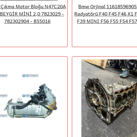
Çıkma Motor Bloğu N47C20A
Bmw Orjinal 11618596905
 BEYGİR MİNİ 2,0 7823029 -
Radyatörü F40 F45 F46 X1 
782302904 - B55016
F39 MINI F56 F55 F54 F57