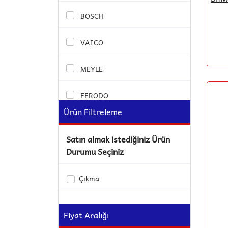
BOSCH
VAICO
MEYLE
FERODO
Ürün Filtreleme
MANN
Satın almak istediğiniz Ürün
MAHLE
Durumu Seçiniz
BSG
Çıkma
HENGST
Fiyat Aralığı
BLUE PRINT