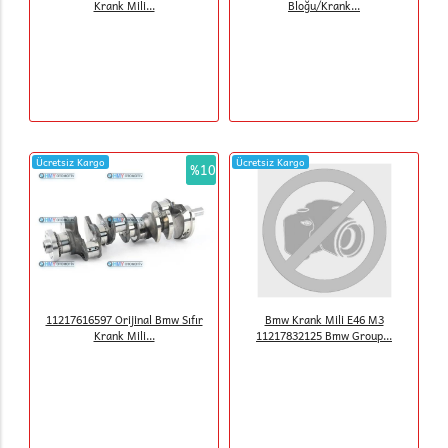
Krank Mili...
Bloğu/Krank...
Ücretsiz Kargo
Ücretsiz Kargo
%10
11217616597 Orijinal Bmw Sıfır
Bmw Krank Mili E46 M3
Krank Mili...
11217832125 Bmw Group...