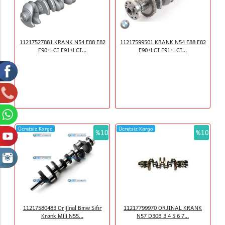
11217527881 KRANK N54 E88 E82
11217599501 KRANK N54 E88 E82
E90+LCI E91+LCI...
E90+LCI E91+LCI...
Ücretsiz Kargo
Ücretsiz Kargo
%10
%10
11217580483 Orijinal Bmw Sıfır
11217799970 ORJINAL KRANK
Krank Mili N55...
N57 D30B 3 4 5 6 7...