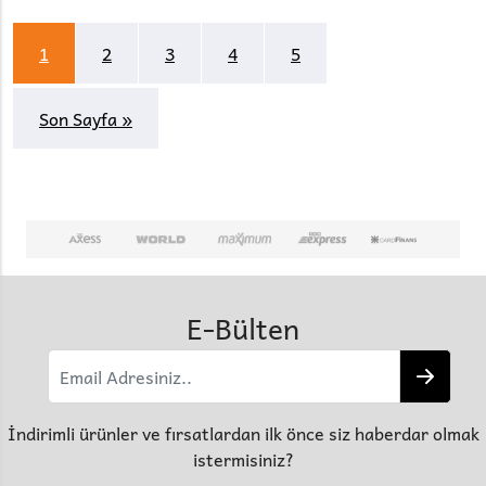
1
2
3
4
5
Son Sayfa »
E-Bülten
İndirimli ürünler ve fırsatlardan ilk önce siz haberdar olmak
istermisiniz?