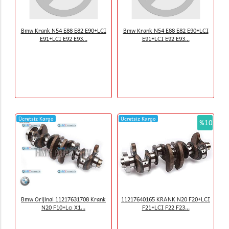
Bmw Krank N54 E88 E82 E90+LCI
Bmw Krank N54 E88 E82 E90+LCI
E91+LCI E92 E93...
E91+LCI E92 E93...
Ücretsiz Kargo
Ücretsiz Kargo
%10
Bmw Orijinal 11217631708 Krank
11217640165 KRANK N20 F20+LCI
N20 F10+Lcı X1...
F21+LCI F22 F23...