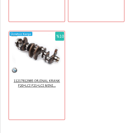
Ücretsiz Kargo
%10
11217812985 ORJINAL KRANK
F20+LCI F21+LCI MINI...