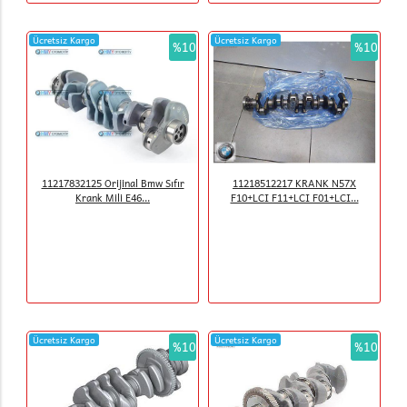
Ücretsiz Kargo
Ücretsiz Kargo
%10
%10
11217832125 Orijinal Bmw Sıfır
11218512217 KRANK N57X
Krank Mili E46...
F10+LCI F11+LCI F01+LCI...
Ücretsiz Kargo
Ücretsiz Kargo
%10
%10