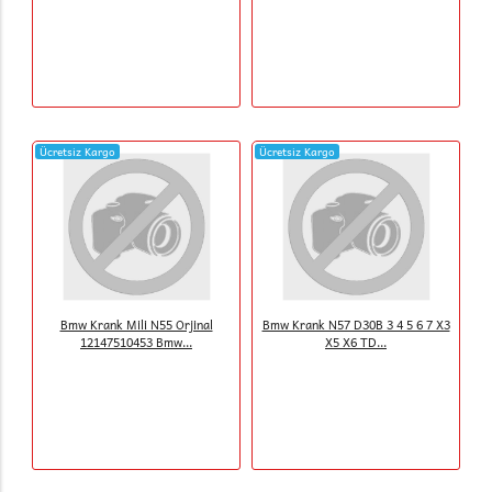
Ücretsiz Kargo
Ücretsiz Kargo
Bmw Krank Mili N55 Orjinal
Bmw Krank N57 D30B 3 4 5 6 7 X3
12147510453 Bmw...
X5 X6 TD...