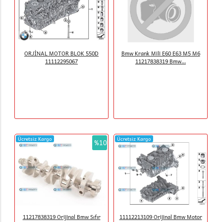
ORJİNAL MOTOR BLOK 550D
Bmw Krank Mili E60 E63 M5 M6
11112295067
11217838319 Bmw...
Ücretsiz Kargo
Ücretsiz Kargo
%10
11217838319 Orijinal Bmw Sıfır
11112213109 Orijinal Bmw Motor