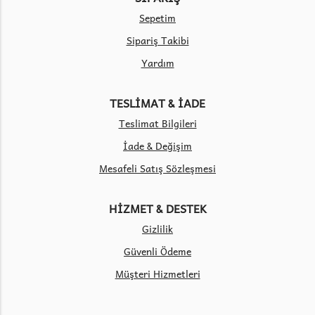
Sepetim
Sipariş Takibi
Yardım
TESLİMAT & İADE
Teslimat Bilgileri
İade & Değişim
Mesafeli Satış Sözleşmesi
HİZMET & DESTEK
Gizlilik
Güvenli Ödeme
Müşteri Hizmetleri