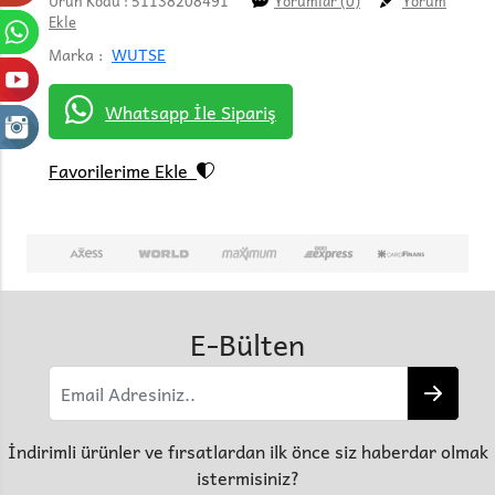
Ürün Kodu : 51138208491
Yorumlar (0)
Yorum
Ekle
Marka :
WUTSE
Whatsapp İle Sipariş
Favorilerime Ekle
E-Bülten
İndirimli ürünler ve fırsatlardan ilk önce siz haberdar olmak
istermisiniz?