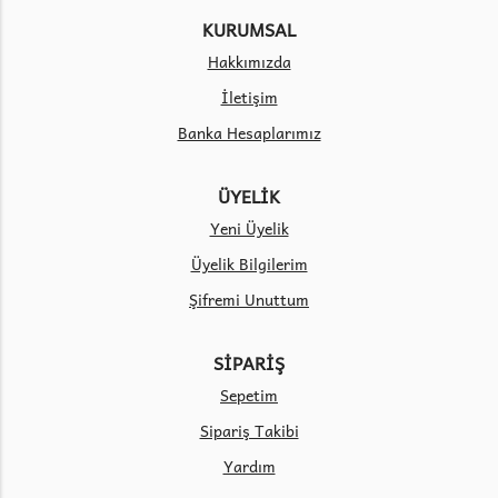
KURUMSAL
Hakkımızda
İletişim
Banka Hesaplarımız
ÜYELİK
Yeni Üyelik
Üyelik Bilgilerim
Şifremi Unuttum
SİPARİŞ
Sepetim
Sipariş Takibi
Yardım