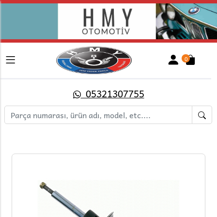
0
05321307755