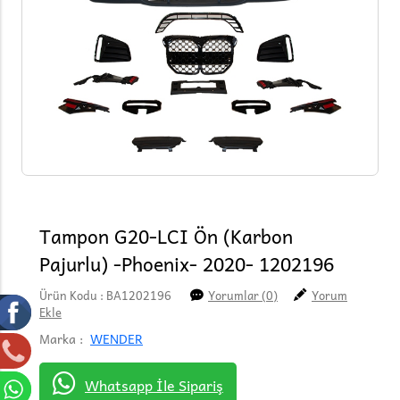
Tampon G20-LCI Ön (Karbon
Pajurlu) -Phoenix- 2020- 1202196
Ürün Kodu : BA1202196
Yorumlar (0)
Yorum
Ekle
Marka :
WENDER
Whatsapp İle Sipariş