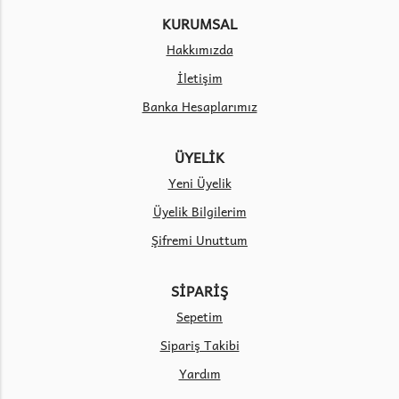
KURUMSAL
Hakkımızda
İletişim
Banka Hesaplarımız
ÜYELİK
Yeni Üyelik
Üyelik Bilgilerim
Şifremi Unuttum
SİPARİŞ
Sepetim
Sipariş Takibi
Yardım