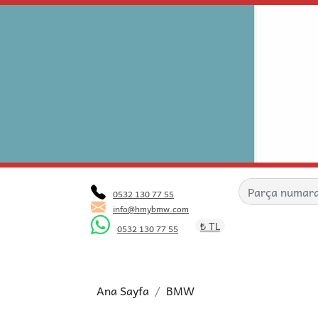
0532 130 77 55
info@hmybmw.com
₺ TL
0532 130 77 55
Ana Sayfa
BMW