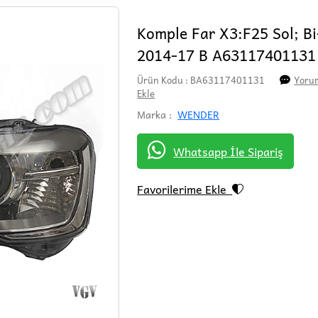
Komple Far X3:F25 Sol; B
2014-17 B A6311740113
Ürün Kodu : BA63117401131
Yorum
Ekle
Marka :
WENDER
Whatsapp İle Sipariş
Favorilerime Ekle